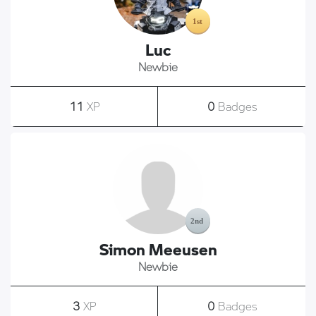
Luc
Newbie
11
XP
0
Badges
Simon Meeusen
Newbie
3
XP
0
Badges