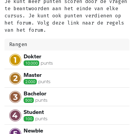
Je kunt meer punten scoren door de vragen
te beantwoorden aan het einde van elke
cursus. Je kunt ook punten verdienen op
het forum. Volg deze link naar de regels
van het forum.
Rangen
Dokter
punt
s
10.000
Master
punt
s
2.000
Bachelor
punt
s
500
Student
punt
s
100
Newbie