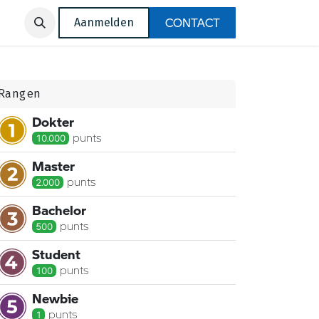
CONTACT
Aanmelden
Rangen
Dokter
punt
s
10.000
Master
punt
s
2.000
Bachelor
punt
s
500
Student
punt
s
100
Newbie
punt
s
1