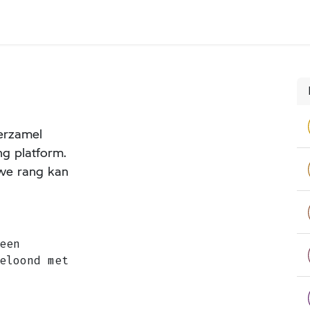
IDEANDSHARE
MEEUSEN MOTOREN APP
erzamel
ng platform.
uwe rang kan
een
eloond met