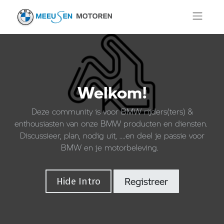
Welkom!
Deze community is voor BMW rijders(ters) &
enthousiasten van onze BMW producten en diensten.
Discussieer, plan, nodig uit, ....en deel je passie voor
BMW en je motorbeleving.
Hide Intro
Registreer